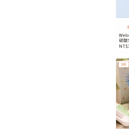
Web
碳酸S
NT$
9折