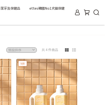
eby潔牙及保健品
ettes韓國No1犬貓保健
共 4 件商品
9折