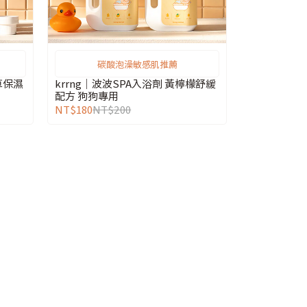
碳酸泡澡敏感肌推薦
krrng｜波波SPA入浴劑 黃檸檬舒緩
配方 狗狗專用
NT$180
NT$200