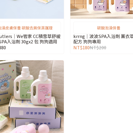
泡澡皮膚保養 碳酸去屑保濕護理
碳酸泡澡保養
utlers｜We管家 CC積雪草舒緩
krrng｜波波SPA入浴劑 薰衣草保濕
PA入浴劑 30gx2 包 狗狗適用
配方 狗狗專用
380
NT$180
NT$200