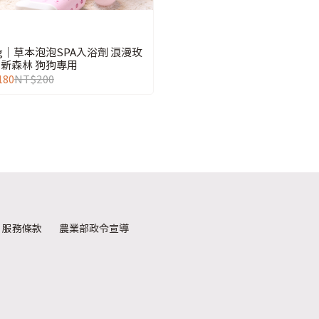
ng｜草本泡泡SPA入浴劑 浪漫玫
瑰/清新森林 狗狗專用
180
NT$200
服務條款
農業部政令宣導