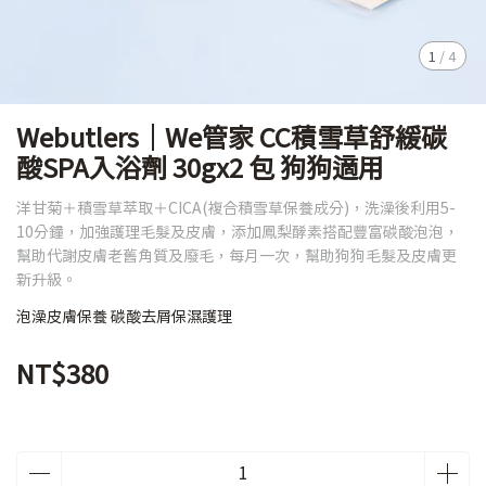
1
/
4
Webutlers｜We管家 CC積雪草舒緩碳
酸SPA入浴劑 30gx2 包 狗狗適用
洋甘菊＋積雪草萃取＋CICA(複合積雪草保養成分)，洗澡後利用5-
10分鐘，加強護理毛髮及皮膚，添加鳳梨酵素搭配豐富碳酸泡泡，
幫助代謝皮膚老舊角質及廢毛，每月一次，幫助狗狗毛髮及皮膚更
新升級。
泡澡皮膚保養 碳酸去屑保濕護理
NT$380